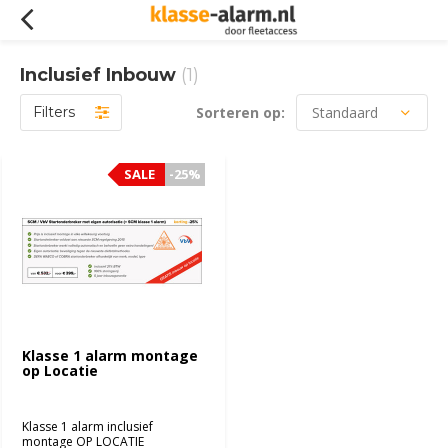
Inclusief Inbouw
(1)
Filters
Sorteren op:
SALE
SALE
-25%
-25%
Klasse 1 alarm montage
op Locatie
Klasse 1 alarm inclusief
montage OP LOCATIE