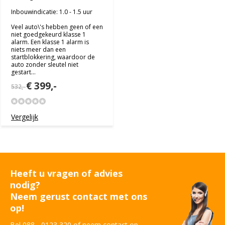
Inbouwindicatie: 1.0 - 1.5 uur
Veel auto\'s hebben geen of een
niet goedgekeurd klasse 1
alarm. Een klasse 1 alarm is
niets meer dan een
startblokkering, waardoor de
auto zonder sleutel niet
gestart...
€ 399,-
532,-
Vergelijk
Heeft u vragen of advies
nodig?
Neem gerust contact met ons
op!
Bel 088 - 0123 320 of neem contact op