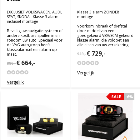
EXCLUSIEF VOLKSWAGEN, AUDI,
Klasse 3 alarm ZONDER
SEAT, SKODA - Klasse 3 alarm
montage
inclusief montage
Voorkom inbraak of diefstal
Beveilig uw navigatiesysteem of
door middel van een
andere kostbare spullen in en
goedgekeurd VBV/SCM gekeurd
rondom uw auto. Speciaal voor
klasse alarm, die voldoet aan
de VAG autogroep heeft
alle eisen van uw verzekering.
klassealarm.nl een alarm op
€ 729,-
919,-
maat.
€ 664,-
880,-
Vergelijk
Vergelijk
SALE
SALE
-6%
-6%