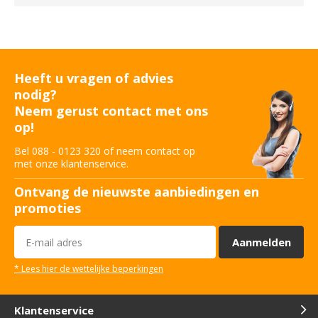
Heeft u vragen of advies
nodig?
Neem gerust contact met ons
op!
Bel 088 - 0123 320 of neem contact op
met onze klantenservice.
Ontvang de nieuwste aanbiedingen en
promoties
Aanmelden
* Lees hier de wettelijke beperkingen
Klantenservice