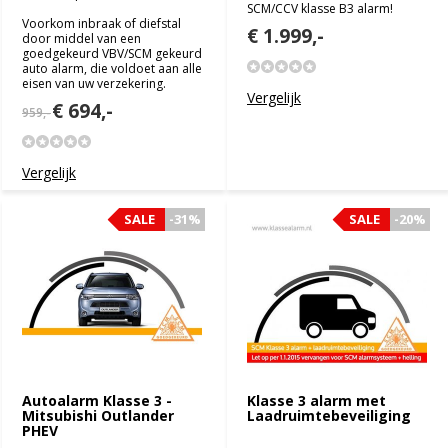
SCM/CCV klasse B3 alarm!
Voorkom inbraak of diefstal
€ 1.999,-
door middel van een
goedgekeurd VBV/SCM gekeurd
auto alarm, die voldoet aan alle
eisen van uw verzekering.
Vergelijk
€ 694,-
959,-
Vergelijk
SALE
SALE
-31%
-31%
SALE
SALE
-20%
-20%
Autoalarm Klasse 3 -
Klasse 3 alarm met
Mitsubishi Outlander
Laadruimtebeveiliging
PHEV