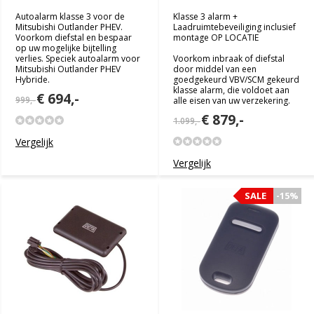
Autoalarm klasse 3 voor de
Klasse 3 alarm +
Mitsubishi Outlander PHEV.
Laadruimtebeveiliging inclusief
Voorkom diefstal en bespaar
montage OP LOCATIE
op uw mogelijke bijtelling
verlies. Speciek autoalarm voor
Voorkom inbraak of diefstal
Mitsubishi Outlander PHEV
door middel van een
Hybride.
goedgekeurd VBV/SCM gekeurd
klasse alarm, die voldoet aan
€ 694,-
999,-
alle eisen van uw verzekering.
€ 879,-
1.099,-
Vergelijk
Vergelijk
SALE
SALE
-15%
-15%