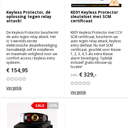
Keyless Protector, dé
KE01 Keyless Protector
oplossing tegen relay
sleutelset met SCM
attack!
certificaat
De Keyless Protector beschermt
KE01 Keyless Protector met CCV
de auto tegen relay attack. Het
SCM certificaat, bescherm uw
is 's werelds eerste
auto tegen relay attack, keyless
elektronische sleutelbeveiliging.
entry diefstal. Nu met SCM
Gemakkelijk zelf te installeren
certificaat, geschikt voor klasse
en maximale veiligheid voor uw
1, 2, 3, 4, 5 als extra klasse
comfort access / keyless entry
alarm beveiliging. Tijdelijk
systeem.
inclusief gratis inbouw op
locatie!
€ 154,95
€ 329,-
349,-
Vergelijk
Vergelijk
SALE
SALE
-53%
-53%