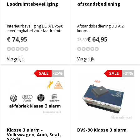
Laadruimtebeveiliging
afstandsbediening
Interieurbeveiliging DEFA DVS90
Afstandsbediening DEFA 2
+ verlengkabel voor laadruimte
knops
€ 74,95
€ 64,95
76,83
Vergelijk
Vergelijk
SALE
SALE
-25%
-25%
SALE
SALE
-21%
-21%
Klasse 3 alarm -
DVS-90 Klasse 3 alarm
Volkswagen, Audi, Seat,
Skoda