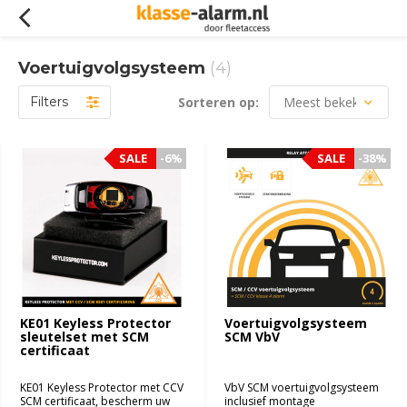
Voertuigvolgsysteem
(4)
Filters
Sorteren op:
SALE
SALE
-6%
-6%
SALE
SALE
-38%
-38%
KE01 Keyless Protector
Voertuigvolgsysteem
sleutelset met SCM
SCM VbV
certificaat
KE01 Keyless Protector met CCV
VbV SCM voertuigvolgsysteem
SCM certificaat, bescherm uw
inclusief montage