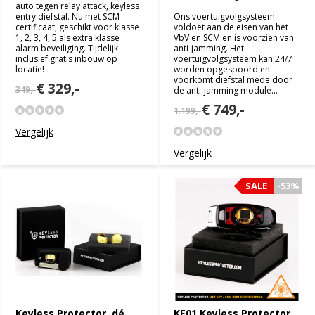
auto tegen relay attack, keyless
entry diefstal. Nu met SCM
Ons voertuigvolgsysteem
certificaat, geschikt voor klasse
voldoet aan de eisen van het
1, 2, 3, 4, 5 als extra klasse
VbV en SCM en is voorzien van
alarm beveiliging. Tijdelijk
anti-jamming. Het
inclusief gratis inbouw op
voertuigvolgsysteem kan 24/7
locatie!
worden opgespoord en
voorkomt diefstal mede door
€ 329,-
349,-
de anti-jamming module...
€ 749,-
1.199,-
Vergelijk
Vergelijk
SALE
SALE
-53%
-53%
Keyless Protector, dé
KE01 Keyless Protector