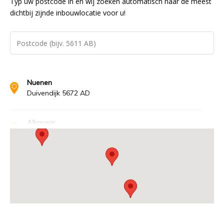
Typ uw postcode in en wij zoeken automatisch naar de meest
dichtbij zijnde inbouwlocatie voor u!
Nuenen
Duivendijk 5672 AD
Alkmaar
Zeglis 1812 PT
Alphen aan de Rijn
Euromarkt 2408 BE
Apeldoorn
Tweelingenlaan