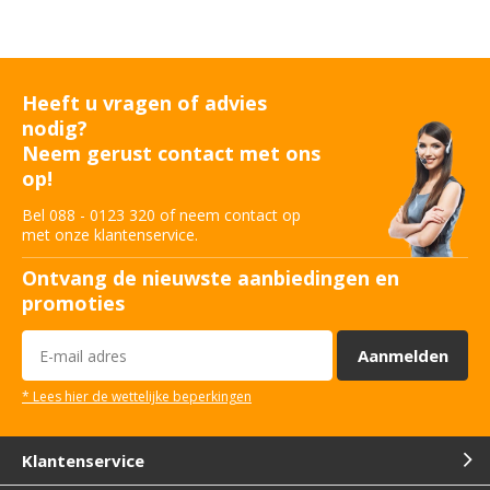
Breda
Konijnenberg
Heeft u vragen of advies
nodig?
Doetinchem
Neem gerust contact met ons
Informaticaweg 7007 CP
op!
Bel 088 - 0123 320 of neem contact op
Dordrecht
met onze klantenservice.
Keerweg 3316 KA
Ontvang de nieuwste aanbiedingen en
promoties
Emmer-Compascuum
EP Schuilinghstraat 7881 VV
Aanmelden
Geldermalsen
* Lees hier de wettelijke beperkingen
Iepenwei 4191 PD
Klantenservice
Goes