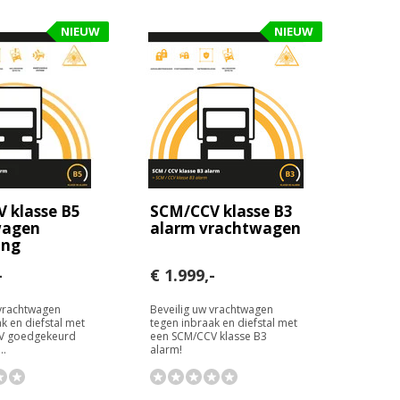
NIEUW
NIEUW
 klasse B5
SCM/CCV klasse B3
wagen
alarm vrachtwagen
ing
-
€ 1.999,-
 vrachtwagen
Beveilig uw vrachtwagen
k en diefstal met
tegen inbraak en diefstal met
V goedgekeurd
een SCM/CCV klasse B3
..
alarm!