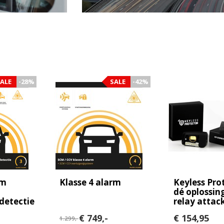
ALE
-28%
SALE
-42%
em
Klasse 4 alarm
Keyless Pro
dé oplossin
detectie
relay attack
€ 749,-
€ 154,95
1.299,-