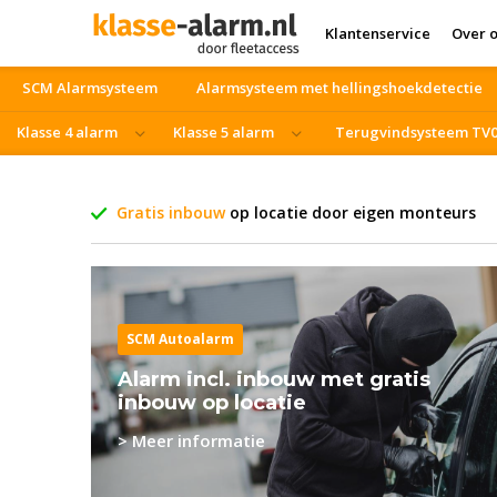
Klantenservice
Over 
SCM Alarmsysteem
Alarmsysteem met hellingshoekdetectie
Klasse 4 alarm
Klasse 5 alarm
Terugvindsysteem TV
Vrachtwagen beveiliging
Blackfriday
Gratis inbouw
op locatie door eigen monteurs
SCM Autoalarm
Alarm incl. inbouw met gratis
inbouw op locatie
> Meer informatie