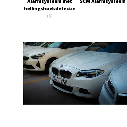
Alarmsysteem met
SCM Alarmsysteem
hellingshoekdetectie
(6)