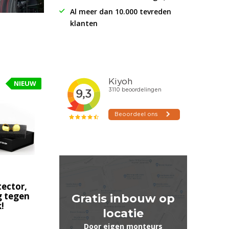
Al meer dan 10.000 tevreden
klanten
NIEUW
tector,
g tegen
Gratis inbouw op
!
locatie
Door eigen monteurs