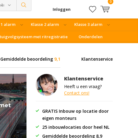
0
eën
Inloggen
 1 alarm
Klasse 2 alarm
Klasse 3 alarm
tuigvolgsysteem met ritregistratie
Onderdelen
Gemiddelde beoordeling
9,1
Klantenservice
Klantenservice
Heeft u een vraag?
Contact ons!
 met
GRATIS Inbouw op locatie door
eigen monteurs
25 inbouwlocaties door heel NL
Gemiddelde beoordeling 8,9