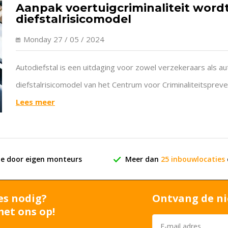
Aanpak voertuigcriminaliteit wordt
diefstalrisicomodel
Monday 27 / 05 / 2024
Autodiefstal is een uitdaging voor zowel verzekeraars als au
diefstalrisicomodel van het Centrum voor Criminaliteitspreven
ontwikkeld in samenwerking met verzekeraars en wordt op 
Lees meer
Voertuigcriminaliteit (VbV).
ie door eigen monteurs
Meer dan
25 inbouwlocaties
es nodig?
Ontvang de ni
et ons op!