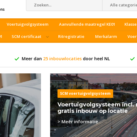
Alle categori
ons
Voertuigvolgsysteem
Aanvullende maatregel KE01
Klasse
01
SCM certificaat
Ritregistratie
Merkalarm
Voer
Meer dan
25 inbouwlocaties
door heel NL
SCM voertuigvolgsysteem
Voertuigvolgsysteem incl.
gratis inbouw op locatie
> Meer informatie