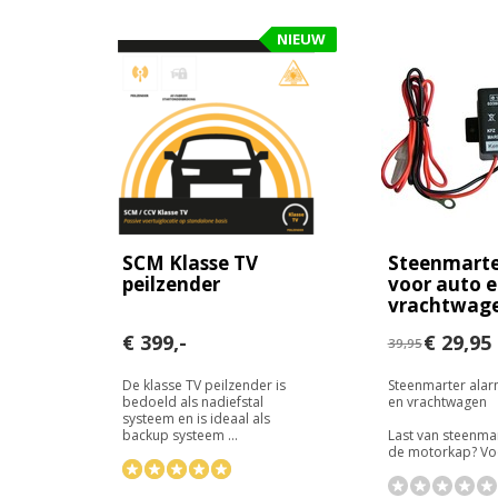
NIEUW
SCM Klasse TV
Steenmarte
peilzender
voor auto 
vrachtwag
€ 399,-
€ 29,95
39,95
De klasse TV peilzender is
Steenmarter alar
bedoeld als nadiefstal
en vrachtwagen
systeem en is ideaal als
backup systeem ...
Last van steenma
de motorkap? Voo