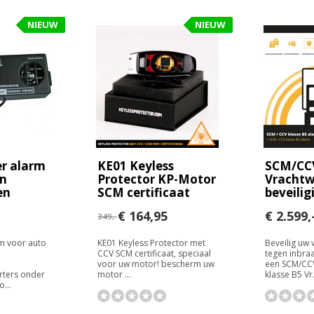
NIEUW
NIEUW
r alarm
KE01 Keyless
SCM/CCV
en
Protector KP-Motor
Vracht
en
SCM certificaat
beveilig
€ 164,95
€ 2.599,
349,-
m voor auto
KE01 Keyless Protector met
Beveilig uw
CCV SCM certificaat, speciaal
tegen inbraa
voor uw motor! bescherm uw
een SCM/CC
rters onder
motor ...
klasse B5 Vr.
...