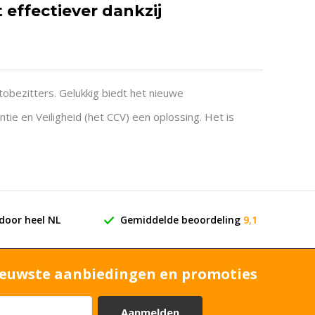
 effectiever dankzij
tobezitters. Gelukkig biedt het nieuwe
tie en Veiligheid (het CCV) een oplossing. Het is
dit moment uitgerold door het Verzekeringsbureau
door heel NL
Gemiddelde beoordeling
9,1
euwste aanbiedingen en promoties
Aanmelden