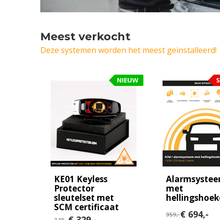
Meest verkocht
Deze systemen worden het meest geïnstalleerd!
NIEUW
S
KE01 Keyless
Alarmsyste
Protector
met
sleutelset met
hellingshoek
SCM certificaat
€ 694,-
959,-
€ 329,-
349,-