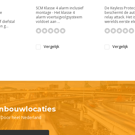
SCM Klasse 4 alarm inclusief
De Keyless Protec
ie
montage - Het klasse 4
beschermt de aut
alarm voertuigvolgsysteem
relay attack. Het is
 diefstal
voldoet aan ...
werelds eerste ele
 g...
Vergelijk
Vergelijk
inbouwlocaties
Door heel Nederland