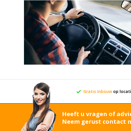
Gratis inbouw
op locat
Heeft u vragen of advi
Neem gerust contact m