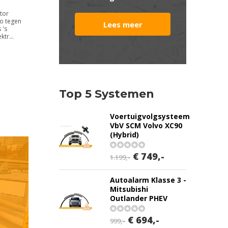
tor
o tegen
Lees meer
 's
ktr...
Top 5 Systemen
Voertuigvolgsysteem
VbV SCM Volvo XC90
(Hybrid)
€ 749,-
1.199,-
Autoalarm Klasse 3 -
Mitsubishi
Outlander PHEV
€ 694,-
999,-