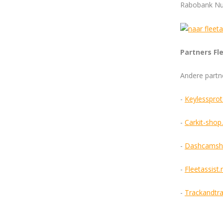
Rabobank Nu
Partners Fl
Andere partne
-
Keylessprot
-
Carkit-shop.
-
Dashcamsh
-
Fleetassist.
-
Trackandtr