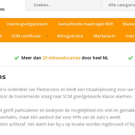
Alle categori
ons
Voertuigvolgsysteem
Aanvullende maatregel KE01
Klasse
01
SCM certificaat
Ritregistratie
Merkalarm
Voer
Meer dan
25 inbouwlocaties
door heel NL
ns
l is onderdeel van Fleetaccess en biedt een totaaloplossing voor uw w
door de toenemende vraag naar SCM goedgekeurde klasse alarmen.
l geeft particulieren én bedrijven de mogelijkheid om snel en gemakk
 verhalen, maar één aanbod dat voor 99% van de auto's werkt.
sten achteraf. Het alarm kan bij u op locatie worden ingebouwd of b