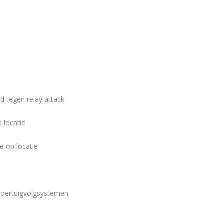
ld tegen relay attack
p locatie
e op locatie
 voertuigvolgsystemen