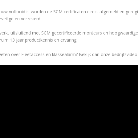
ouw voltooid is worden de SCM certificaten direct afgemeld en geregi
veiligd en verzekerd.
werkt uitsluitend met SCM gecertificeerde monteurs en hoogwaardige 
ruim 13 jaar productkennis en ervaring.
eten over Fleetaccess en klassealarm? Bekijk dan onze bedrijfsvideo e