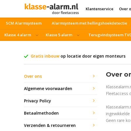
Klantenservice
Over 
SCM Alarmsysteem
Alarmsysteem met hellingshoekdetectie
Klasse 4 alarm
Klasse 5 alarm
Terugvindsysteem TV
Vrachtwagen beveiliging
Blackfriday
Gratis inbouw
op locatie door eigen monteurs
Over o
Over ons
Klassealarm.n
Algemene voorwaarden
Fleetaccess 
Privacy Policy
Klassealarm.n
Betaalmethoden
ingewikkelde
Geen rare ko
Verzenden & retourneren