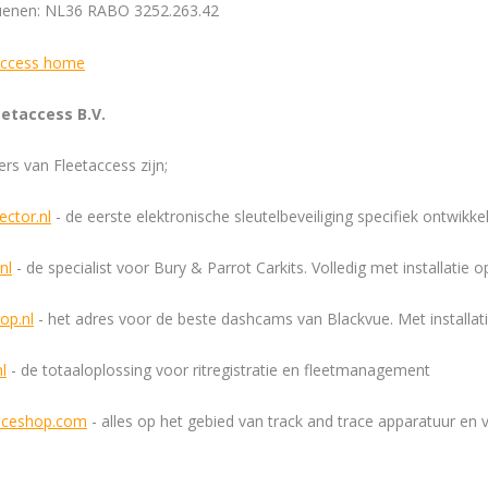
enen: NL36 RABO 3252.263.42
eetaccess B.V.
rs van Fleetaccess zijn;
ector.nl
- de eerste elektronische sleutelbeveiliging specifiek ontwikke
nl
- de specialist voor Bury & Parrot Carkits. Volledig met installatie o
op.nl
- het adres voor de beste dashcams van Blackvue. Met installati
nl
- de totaaloplossing voor ritregistratie en fleetmanagement
aceshop.com
- alles op het gebied van track and trace apparatuur en