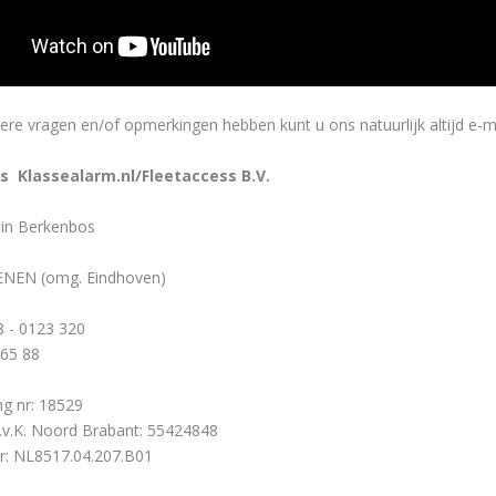
re vragen en/of opmerkingen hebben kunt u ons natuurlijk altijd e-ma
s Klassealarm.nl/Fleetaccess
B.V.
ein Berkenbos
NEN (omg. Eindhoven)
8 - 0123 320
 65 88
g nr: 18529
K.v.K. Noord Brabant: 55424848
 NL8517.04.207.B01