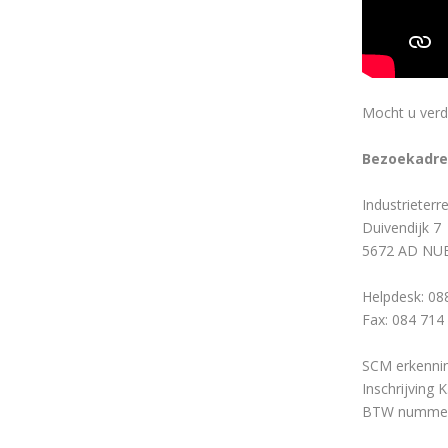
Mocht u verde
Bezoekadre
Industrieterr
Duivendijk 7
5672 AD NUE
Helpdesk: 08
Fax: 084 714
SCM erkennin
Inschrijving 
BTW nummer: