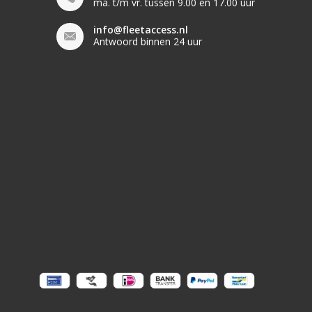
ma. t/m vr. tussen 9.00 en 17.00 uur
info@fleetaccess.nl
Antwoord binnen 24 uur