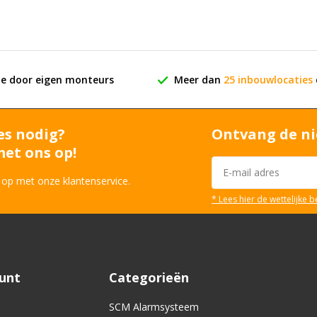
ie door eigen monteurs
Meer dan
25 inbouwlocaties
es nodig?
Ontvang de ni
et ons op!
 op met onze klantenservice.
* Lees hier de wettelijke 
ount
Categorieën
SCM Alarmsysteem