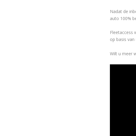
Nadat de inb
auto 100% be
Fleetaccess 
op basis van 
Wilt u meer w