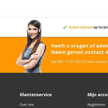
Gratis inbouw
op locat
Heeft u vragen of advi
Neem gerust contact m
Bel 088 - 0123 320 of neem contact
Klantenservice
Mijn acc
Over ons
Registreren