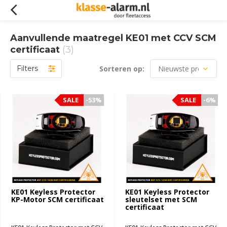
Aanvullende maatregel KE01 met CCV SCM
certificaat
(3)
Filters
Sorteren op:
SALE
SALE
-53%
-53%
SALE
SALE
-6%
-6%
KE01 Keyless Protector
KE01 Keyless Protector
KP-Motor SCM certificaat
sleutelset met SCM
certificaat