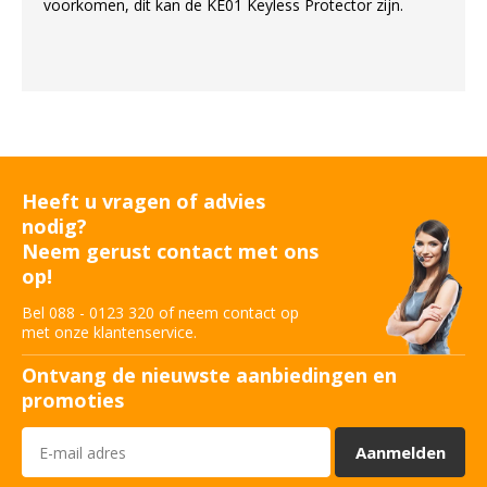
voorkomen, dit kan de KE01 Keyless Protector zijn.
Heeft u vragen of advies
nodig?
Neem gerust contact met ons
op!
Bel 088 - 0123 320 of neem contact op
met onze klantenservice.
Ontvang de nieuwste aanbiedingen en
promoties
Aanmelden