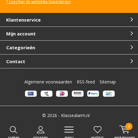
* Lees hier de wettelijke beperkingen
Klantenservice
Mijn account
Categorieën
Contact
Algemene voorwaarden
RSS-feed
Sitemap
© 2026 -
Klassealarm.nl
0
zoeken
inloggen
menu
wishlist
winkelwagen