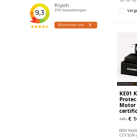
Verge
KE01 K
Protec
Motor
certifi
€ 1
349,-
KE01 Keyl
CCV SCM ce