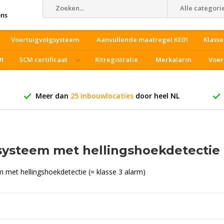
Alle categori
ons
Voertuigvolgsysteem
Aanvullende maatregel KE01
Klasse
01
SCM certificaat
Ritregistratie
Merkalarm
Voer
Meer dan
25 inbouwlocaties
door heel NL
systeem met hellingshoekdetectie
 met hellingshoekdetectie (= klasse 3 alarm)