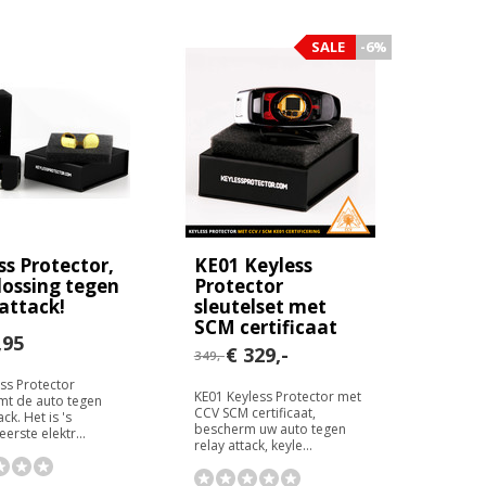
SALE
-6%
ss Protector,
KE01 Keyless
lossing tegen
Protector
 attack!
sleutelset met
SCM certificaat
,95
€ 329,-
349,-
ss Protector
KE01 Keyless Protector met
mt de auto tegen
CCV SCM certificaat,
ack. Het is 's
bescherm uw auto tegen
erste elektr...
relay attack, keyle...