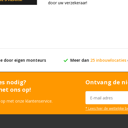
door uw verzekeraar!
ie door eigen monteurs
Meer dan
25 inbouwlocaties
es nodig?
Ontvang de ni
et ons op!
 op met onze klantenservice.
* Lees hier de wettelijke 