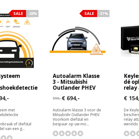
SALE
-28%
SALE
-31%
systeem
Autoalarm Klasse
Keyle
3 - Mitsubishi
dé op
gshoekdetectie
Outlander PHEV
relay
94,-
€ 694,-
€ 154
999,-
teem met
Autoalarm klasse 3 voor de
De Keyle
oekdetectie
Mitsubishi Outlander PHEV.
bescher
Voorkom diefstal en
relay att
nbraak of diefstal
bespaar op uw mo...
werelds e
l van een g...