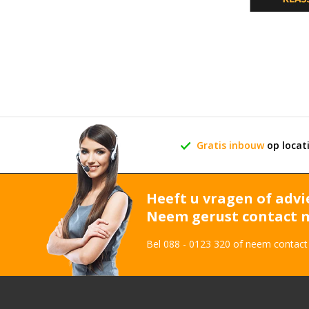
Gratis inbouw
op locat
Heeft u vragen of advi
Neem gerust contact m
Bel 088 - 0123 320 of neem contact