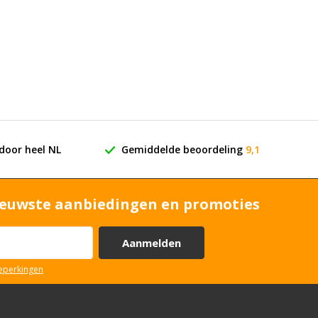
door heel NL
Gemiddelde beoordeling
9,1
euwste aanbiedingen en promoties
Aanmelden
beperkingen