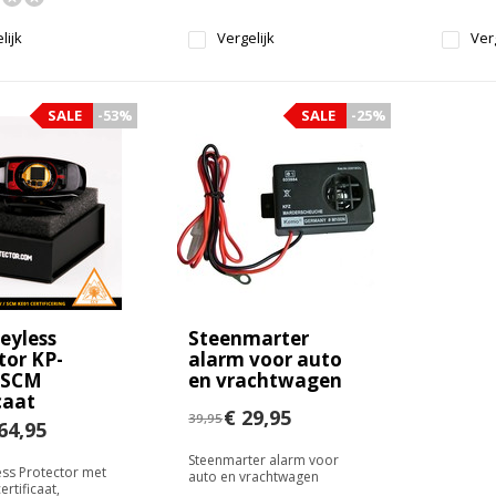
lijk
Vergelijk
Verg
SALE
-53%
SALE
-25%
eyless
Steenmarter
tor KP-
alarm voor auto
 SCM
en vrachtwagen
caat
€ 29,95
39,95
64,95
Steenmarter alarm voor
ess Protector met
auto en vrachtwagen
rtificaat,