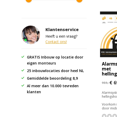
Klantenservice
Heeft u een vraag?
Contact ons!
GRATIS Inbouw op locatie door
eigen monteurs
Alarm
met
25 inbouwlocaties door heel NL
hellin
Gemiddelde beoordeling 8,9
€ 6
959,-
Al meer dan 10.000 tevreden
klanten
Alarmsys
hellingsh
Voorkom i
door midde