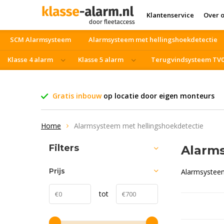
Klantenservice
Over 
SCM Alarmsysteem
Alarmsysteem met hellingshoekdetectie
Klasse 4 alarm
Klasse 5 alarm
Terugvindsysteem TV
Vrachtwagen beveiliging
Blackfriday
Gratis inbouw
op locatie door eigen monteurs
Home
Alarmsysteem met hellingshoekdetectie
Filters
Alarm
Prijs
Alarmsysteem
tot