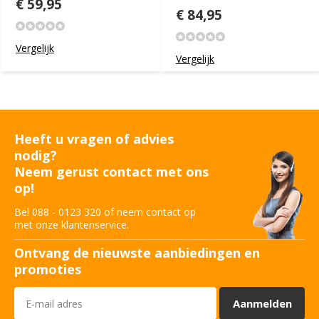
€ 59,95
€ 84,95
Vergelijk
Vergelijk
Heeft u vragen of advies
nodig?
Neem gerust contact met ons
op!
Bel 088 - 0123 320 of neem contact op
met onze klantenservice.
Ontvang de nieuwste aanbiedingen en
promoties
Aanmelden