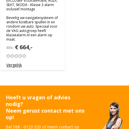
EXCLUSIEF VOLKSWAGEN, AUDI,
SEAT, SKODA - Klasse 3 alarm
inclusief montage
Beveilig uw navigatiesysteem of
andere kostbare spullen in en
rondom uw auto. Speciaal voor
de VAG autogroep heeft
klassealarm.nl een alarm op
maat.
€ 664,-
880,-
Vergelijk
Heeft u vragen of advies
nodig?
Neem gerust contact met ons
op!
Bel 088 - 0123 320 of neem contact op