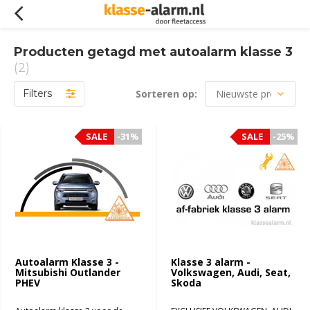
Producten getagd met autoalarm klasse 3
(2)
Filters
Sorteren op:
SALE
SALE
-31%
-31%
SALE
SALE
-25%
-25%
Autoalarm Klasse 3 -
Klasse 3 alarm -
Mitsubishi Outlander
Volkswagen, Audi, Seat,
PHEV
Skoda