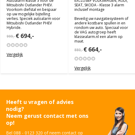
Autoalarm klasse 3 voor de
EXCLUSIEF VOLKSWAGEN, AUDI,
Mitsubishi Outlander PHEV.
SEAT, SKODA - Klasse 3 alarm
Voorkom diefstal en bespaar
inclusief montage
op uw mogelijke bijtelling
verlies. Speciek autoalarm voor
Beveilig uw navigatiesysteem of
Mitsubishi Outlander PHEV
andere kostbare spullen in en
Hybride.
rondom uw auto. Speciaal voor
de VAG autogroep heeft
€ 694,-
999,-
klassealarm.nl een alarm op
maat.
€ 664,-
880,-
Vergelijk
Vergelijk
Heeft u vragen of advies
nodig?
Neem gerust contact met ons
op!
Bel 088 - 0123 320 of neem contact op