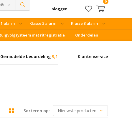
0
eën
Inloggen
 1 alarm
Klasse 2 alarm
Klasse 3 alarm
tuigvolgsysteem met ritregistratie
Onderdelen
Gemiddelde beoordeling
9,1
Klantenservice
Sorteren op: