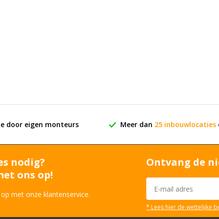
ie door eigen monteurs
Meer dan
25 inbouwlocaties
es nodig?
Ontvang de ni
et ons op!
 op met onze klantenservice.
* Lees hier de wettelijke 