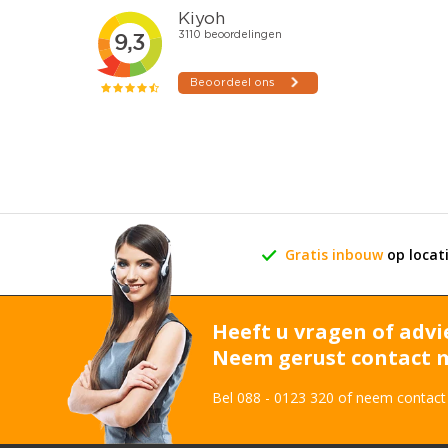
Gratis inbouw
op locat
Heeft u vragen of advi
Neem gerust contact m
Bel 088 - 0123 320 of neem contact