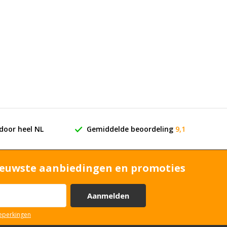
door heel NL
Gemiddelde beoordeling
9,1
euwste aanbiedingen en promoties
Aanmelden
beperkingen