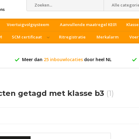
Alle categori
ons
Voertuigvolgsysteem
Aanvullende maatregel KE01
Klasse
01
SCM certificaat
Ritregistratie
Merkalarm
Voer
Meer dan
25 inbouwlocaties
door heel NL
ten getagd met klasse b3
(1)