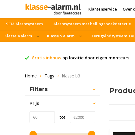
Klantenservice
Over 
SCM Alarmsysteem
Alarmsysteem met hellingshoekdetectie
Klasse 4 alarm
Klasse 5 alarm
Terugvindsysteem TV
Vrachtwagen beveiliging
Blackfriday
Gratis inbouw
op locatie door eigen monteurs
Home
Tags
klasse b3
Filters
Produc
Prijs
tot