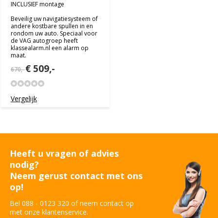
INCLUSIEF montage
Beveilig uw navigatiesysteem of
andere kostbare spullen in en
rondom uw auto. Speciaal voor
de VAG autogroep heeft
klassealarm.nl een alarm op
maat.
€ 509,-
670,-
Vergelijk
Heeft u vragen of advies
nodig?
Neem gerust contact met ons
op!
Bel 088 - 0123 320 of neem contact op
met onze klantenservice.