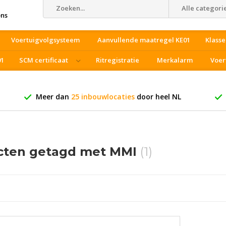
Alle categori
ons
Voertuigvolgsysteem
Aanvullende maatregel KE01
Klasse
01
SCM certificaat
Ritregistratie
Merkalarm
Voer
Meer dan
25 inbouwlocaties
door heel NL
cten getagd met MMI
(1)