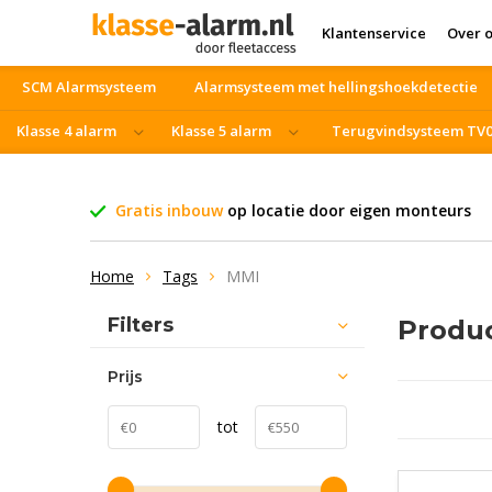
Klantenservice
Over 
SCM Alarmsysteem
Alarmsysteem met hellingshoekdetectie
Klasse 4 alarm
Klasse 5 alarm
Terugvindsysteem TV
Vrachtwagen beveiliging
Blackfriday
Gratis inbouw
op locatie door eigen monteurs
Home
Tags
MMI
Filters
Produ
Prijs
tot