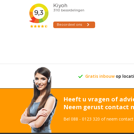
Gratis inbouw
op locat
Heeft u vragen of advi
Neem gerust contact m
Bel 088 - 0123 320 of neem contact