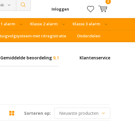
0
eën
Inloggen
 1 alarm
Klasse 2 alarm
Klasse 3 alarm
tuigvolgsysteem met ritregistratie
Onderdelen
Gemiddelde beoordeling
9,1
Klantenservice
Sorteren op: