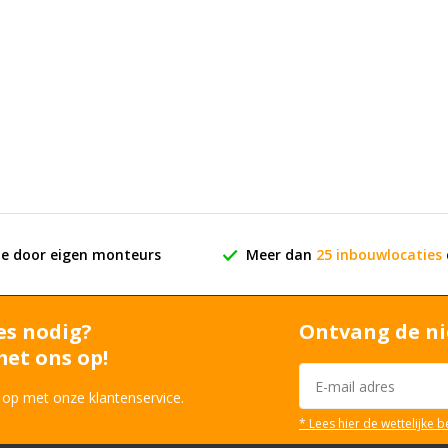
ie door eigen monteurs
Meer dan
25 inbouwlocaties
es nodig?
Ontvang de ni
et ons op!
 op met onze klantenservice.
* Lees hier de wettelijke 