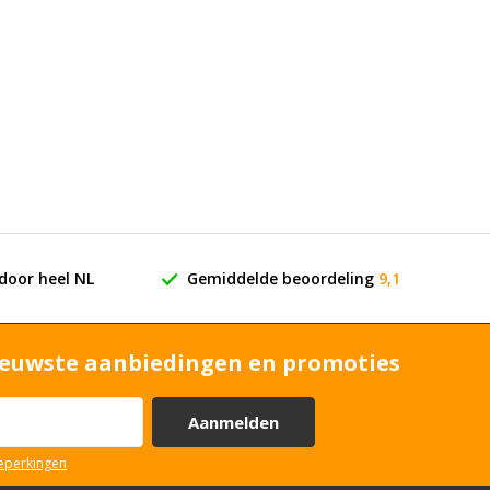
door heel NL
Gemiddelde beoordeling
9,1
euwste aanbiedingen en promoties
Aanmelden
beperkingen