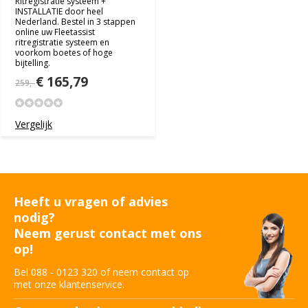
Ritregistratie systeem +
INSTALLATIE door heel
Nederland. Bestel in 3 stappen
online uw Fleetassist
ritregistratie systeem en
voorkom boetes of hoge
bijtelling.
€ 165,79
259,-
Vergelijk
Heeft u vragen of advies
nodig?
Neem gerust contact met ons
op!
Bel 088 - 0123 320 of neem contact op
met onze klantenservice.