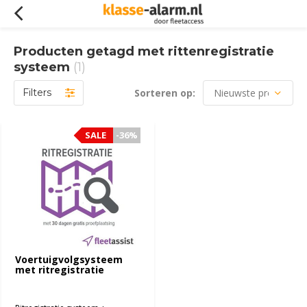
Producten getagd met rittenregistratie
systeem
(1)
Filters
Sorteren op:
SALE
SALE
-36%
-36%
Voertuigvolgsysteem
met ritregistratie