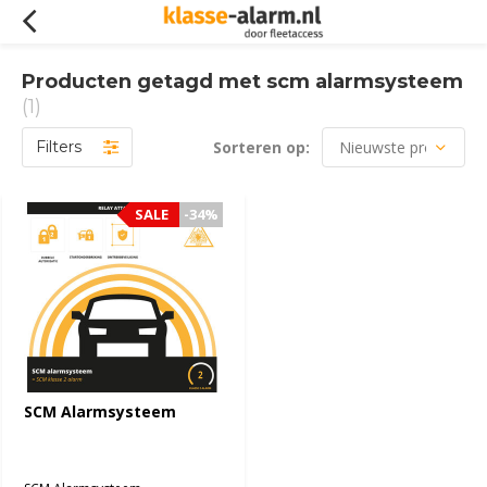
Producten getagd met scm alarmsysteem
(1)
Filters
Sorteren op:
SALE
SALE
-34%
-34%
SCM Alarmsysteem