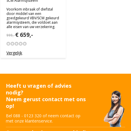
SCM Alarmsysteem
Voorkom inbraak of diefstal
door middel van een
goedgekeurd VBV/SCM gekeurd
alarmsysteem, die voldoet aan
alle eisen van uw verzekering.
€ 659,-
999,-
Vergelijk
Heeft u vragen of advies
nodig?
Neem gerust contact met ons
op!
Bel 088 - 0123 320 of neem contact op
met onze klantenservice.