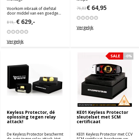
€ 64,95
76,83
Voorkom inbraak of diefstal
door middel van een goedge...
€ 629,-
819,-
Vergelijk
Vergelijk
SALE
-6%
Keyless Protector, dé
KE01 Keyless Protector
oplossing tegen relay
sleutelset met SCM
attack!
certificaat
De Keyless Protector beschermt
KE01 Keyless Protector met CCV
de auto tegen relay attack. Het
SCM certificaat, bescherm uw