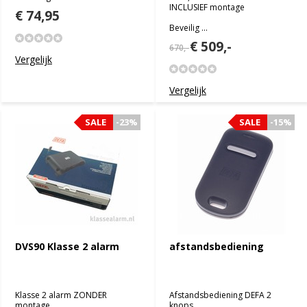
INCLUSIEF montage
€ 74,95
Beveilig ...
€ 509,-
670,-
Vergelijk
Vergelijk
SALE
-23%
SALE
-15%
DVS90 Klasse 2 alarm
afstandsbediening
Klasse 2 alarm ZONDER
Afstandsbediening DEFA 2
montage
knops