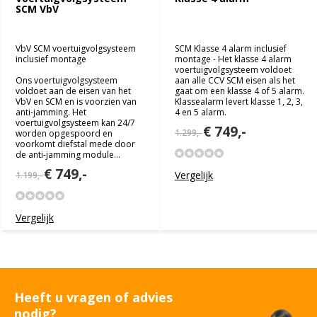
SCM VbV
VbV SCM voertuigvolgsysteem
SCM Klasse 4 alarm inclusief
inclusief montage
montage - Het klasse 4 alarm
voertuigvolgsysteem voldoet
Ons voertuigvolgsysteem
aan alle CCV SCM eisen als het
voldoet aan de eisen van het
gaat om een klasse 4 of 5 alarm.
VbV en SCM en is voorzien van
Klassealarm levert klasse 1, 2, 3,
anti-jamming. Het
4 en 5 alarm.
voertuigvolgsysteem kan 24/7
€ 749,-
1.299,-
worden opgespoord en
voorkomt diefstal mede door
de anti-jamming module...
€ 749,-
Vergelijk
1.199,-
Vergelijk
Heeft u vragen of advies
nodig?