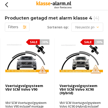
Producten getagd met alarm klasse 4
(4)
Filters
Sorteren op:
SALE
SALE
-38%
-38%
SALE
SALE
-38%
-38%
Voertuigvolgsysteem
Voertuigvolgsysteem
VbV SCM Volvo V90
VbV SCM Volvo XC90
(Hybrid)
VbV SCM Voertuigvolgsysteem
VbV SCM Voertuigvolgsysteem
Volvo V90 inclusief montage
Volvo XC90 (Hybrid) inclusief