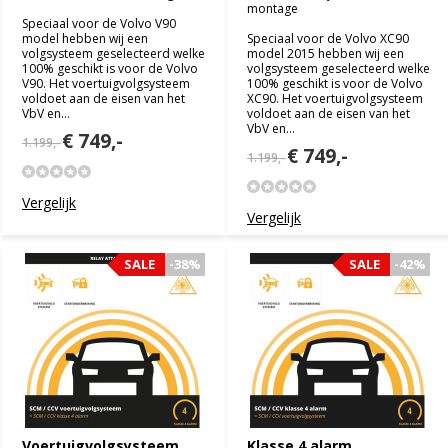
montage
Speciaal voor de Volvo V90
model hebben wij een
Speciaal voor de Volvo XC90
volgsysteem geselecteerd welke
model 2015 hebben wij een
100% geschikt is voor de Volvo
volgsysteem geselecteerd welke
V90. Het voertuigvolgsysteem
100% geschikt is voor de Volvo
voldoet aan de eisen van het
XC90. Het voertuigvolgsysteem
VbV en...
voldoet aan de eisen van het
VbV en...
€ 749,-
1.199,-
€ 749,-
1.199,-
Vergelijk
Vergelijk
SALE
SALE
-38%
-38%
SALE
SALE
-42%
-42%
Voertuigvolgsysteem
Klasse 4 alarm