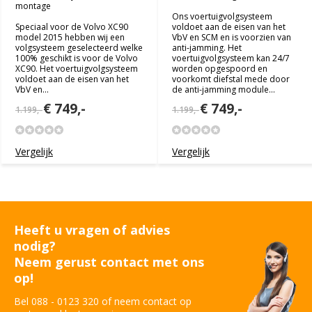
montage
Ons voertuigvolgsysteem
Speciaal voor de Volvo XC90
voldoet aan de eisen van het
model 2015 hebben wij een
VbV en SCM en is voorzien van
volgsysteem geselecteerd welke
anti-jamming. Het
100% geschikt is voor de Volvo
voertuigvolgsysteem kan 24/7
XC90. Het voertuigvolgsysteem
worden opgespoord en
voldoet aan de eisen van het
voorkomt diefstal mede door
VbV en...
de anti-jamming module...
€ 749,-
€ 749,-
1.199,-
1.199,-
Vergelijk
Vergelijk
Heeft u vragen of advies
nodig?
Neem gerust contact met ons
op!
Bel 088 - 0123 320 of neem contact op