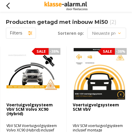
Producten getagd met inbouw Mi50
(2)
Filters
Sorteren op:
SALE
SALE
-38%
-38%
SALE
SALE
-38%
-38%
Voertuigvolgsysteem
Voertuigvolgsysteem
VbV SCM Volvo XC90
SCM VbV
(Hybrid)
VbV SCM Voertuigvolgsysteem
VbV SCM voertuigvolgsysteem
Volvo XC90 (Hybrid) inclusief
inclusief montage