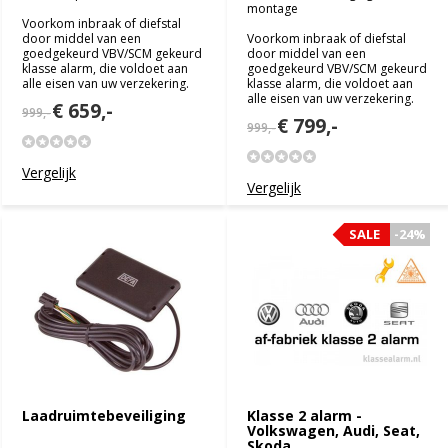
montage
Voorkom inbraak of diefstal
door middel van een
Voorkom inbraak of diefstal
goedgekeurd VBV/SCM gekeurd
door middel van een
klasse alarm, die voldoet aan
goedgekeurd VBV/SCM gekeurd
alle eisen van uw verzekering.
klasse alarm, die voldoet aan
alle eisen van uw verzekering.
€ 659,-
999,-
€ 799,-
999,-
Vergelijk
Vergelijk
SALE
SALE
-24%
-24%
Laadruimtebeveiliging
Klasse 2 alarm -
Volkswagen, Audi, Seat,
Skoda