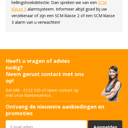
hellingshoekdetectie. Dan spreken we van een
SCM
klasse 3
alarmsysteem. Informeer altijd goed bij uw
verzekeraar of zijn een SCM klasse 2 of een SCM klasse
3 alarm van u verwachten!
Heeft u vragen of advies
nodig?
Neem gerust contact met ons
op!
Bel 088 - 0123 320 of neem contact op
met onze klantenservice.
Ontvang de nieuwste aanbiedingen en
promoties
Aanmelden