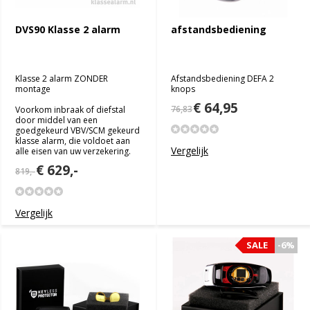
DVS90 Klasse 2 alarm
afstandsbediening
Klasse 2 alarm ZONDER
Afstandsbediening DEFA 2
montage
knops
€ 64,95
76,83
Voorkom inbraak of diefstal
door middel van een
goedgekeurd VBV/SCM gekeurd
klasse alarm, die voldoet aan
Vergelijk
alle eisen van uw verzekering.
€ 629,-
819,-
Vergelijk
SALE
SALE
-6%
-6%