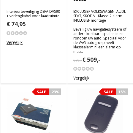
Interieurbeveiliging DEFA DVS90
EXCLUSIEF VOLKSWAGEN, AUDI,
+ verlengkabel voor laadruimte
SEAT, SKODA - Klasse 2 alarm
INCLUSIEF montage
€ 74,95
Beveilig uw navigatiesysteem of
andere kostbare spullen in en
rondom uw auto. Speciaal voor
Vergelijk
de VAG autogroep heeft
klassealarm.nl een alarm op
maat.
€ 509,-
670,-
Vergelijk
SALE
SALE
-23%
-23%
SALE
SALE
-15%
-15%