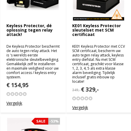
Keyless Protector, dé
KE01 Keyless Protector
oplossing tegen relay
sleutelset met SCM
attack!
certificaat
De Keyless Protector beschermt
KE01 Keyless Protector met CCV
de auto tegen relay attack. Het
SCM certificaat, bescherm uw
is 's werelds eerste
auto tegen relay attack, keyless
elektronische sleutelbeveiliging.
entry diefstal. Nu met SCM
Gemakkelijk zelf te installeren
certificaat, geschikt voor klasse
en maximale veiligheid voor uw
1, 2, 3, 4, 5 als extra klasse
comfort access / keyless entry
alarm beveiliging. Tijdelijk
systeem.
inclusief gratis inbouw op
locatie!
€ 154,95
€ 329,-
349,-
Vergelijk
Vergelijk
SALE
SALE
-53%
-53%