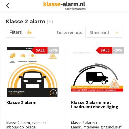
Klasse 2 alarm
(9)
Filters
Sorteren op:
SALE
SALE
-34%
-34%
SALE
SALE
-20%
-20%
Klasse 2 alarm
Klasse 2 alarm met
Laadruimtebeveiliging
Klasse 2 alarm, eventueel
Klasse 2 alarm +
inbouw op locatie
Laadruimtebeveiliging inclusief