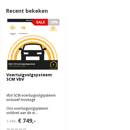
Recent bekeken
SALE
-38%
Voertuigvolgsysteem
SCM VbV
VbV SCM voertuigvolgsysteem
inclusief montage
Ons voertuigvolgsysteem
voldoet aan de ei...
€ 749,-
1.199,-