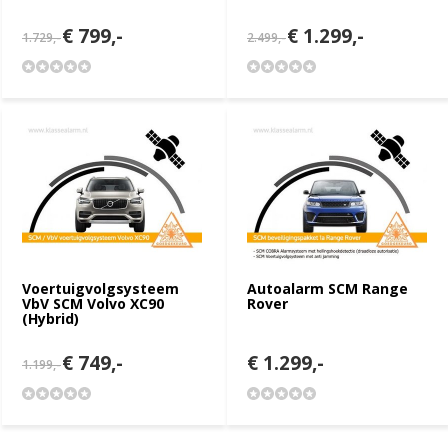
€ 799,-
€ 1.299,-
1.729,-
2.499,-
Voertuigvolgsysteem
Autoalarm SCM Range
VbV SCM Volvo XC90
Rover
(Hybrid)
€ 749,-
€ 1.299,-
1.199,-