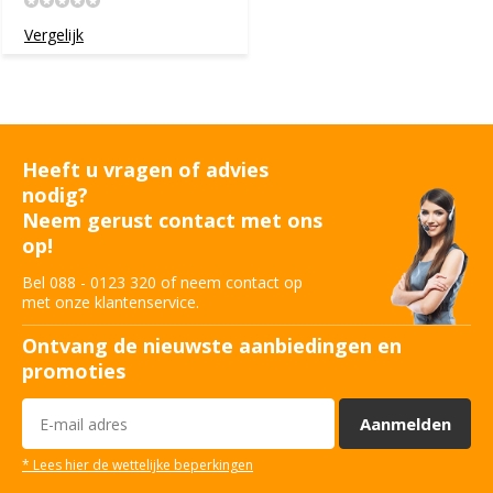
Vergelijk
Heeft u vragen of advies
nodig?
Neem gerust contact met ons
op!
Bel 088 - 0123 320 of neem contact op
met onze klantenservice.
Ontvang de nieuwste aanbiedingen en
promoties
Aanmelden
* Lees hier de wettelijke beperkingen