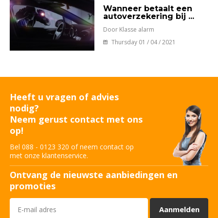
Wanneer betaalt een
autoverzekering bij ...
Door Klasse alarm
Thursday 01 / 04 / 2021
Heeft u vragen of advies
nodig?
Neem gerust contact met ons
op!
Bel 088 - 0123 320 of neem contact op
met onze klantenservice.
Ontvang de nieuwste aanbiedingen en
promoties
Aanmelden