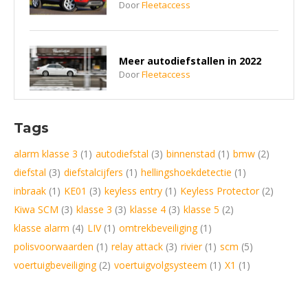
Door
Fleetaccess
Meer autodiefstallen in 2022
Door
Fleetaccess
Tags
Dagelijks 96 auto’s gestolen in
Nederland
alarm klasse 3
(1)
autodiefstal
(3)
binnenstad
(1)
bmw
(2)
Door
Fleetaccess
diefstal
(3)
diefstalcijfers
(1)
hellingshoekdetectie
(1)
inbraak
(1)
KE01
(3)
keyless entry
(1)
Keyless Protector
(2)
Ook Tesla gevoelig voor Relay
Kiwa SCM
(3)
klasse 3
(3)
klasse 4
(3)
klasse 5
(2)
Attack
klasse alarm
(4)
LIV
(1)
omtrekbeveiliging
(1)
Door
Fleetaccess
polisvoorwaarden
(1)
relay attack
(3)
rivier
(1)
scm
(5)
voertuigbeveiliging
(2)
voertuigvolgsysteem
(1)
X1
(1)
Autodiefstal flink toegenomen
in eerste helft 2022
Door
Fleetaccess