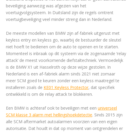
beveiliging aanwezig was afgezien van het
voertuigvolgsysteem. In Duitsland zijn de regels omtrent
voertuigbeveiliging veel minder streng dan in Nederland.
De meeste modellen van BMW zijn af-fabriek uitgerust met
keyless entry en keyless go, waarbij de bestuurder de sleutel
niet hoeft te bedienen om de auto te openen en te starten.
Momenteel is inbraak op dit systeem via de zogenaamde ‘relay
attack’ de meest voorkomende diefstaltechniek. Vermoedelijk
is de BMW X1 uit Hasselroth op deze wijze gestolen. In
Nederland is een af-fabriek alarm sinds 2021 niet zomaar
meer SCM goed te keuren zonder een keyless maatregel te
installeren zoals de
KE01 Keyless Protector
, dat specifiek
ontwikkeld is om de relay attack te blokkeren.
Een BMW is achteraf ook te beveiligen met een
universeel
SCM klasse 3 alarm met hellingshoekdetectie
. Sinds 2015 zijn
alle SCM aftermarket autoalarmen voorzien van een eigen
autorisatie. Dat houdt in dat op moment van ontgrendelen er