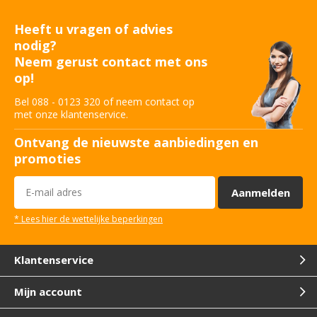
Heeft u vragen of advies
nodig?
Definitieve diefstalcijfers 2020:
Neem gerust contact met ons
Dit is de complete lijst
op!
Door
Klasse alarm
Bel 088 - 0123 320 of neem contact op
met onze klantenservice.
Peugeot motorkap nieuwe
Ontvang de nieuwste aanbiedingen en
doelwit van dieven
Door
Klasse alarm
promoties
Aanmelden
Meer autodiefstallen in de
buitenwijk ten opzichte van de
* Lees hier de wettelijke beperkingen
binnenstad
Door
Klasse alarm
Klantenservice
Mijn account